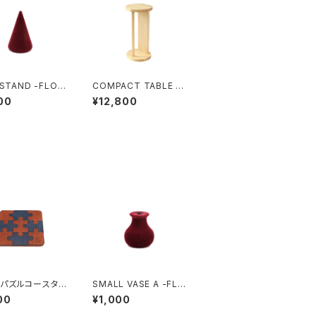
 STAND -FLOC
COMPACT TABLE -
CHOTTE-
00
¥12,800
パズルコースタ
SMALL VASE A -FLO
CKY-
00
¥1,000