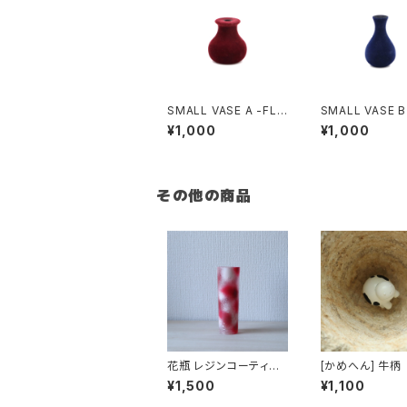
SMALL VASE A -FLO
SMALL VASE B
CKY-
CKY-
¥1,000
¥1,000
その他の商品
花瓶 レジンコーティン
[かめへん] 牛柄
グ
¥1,500
¥1,100