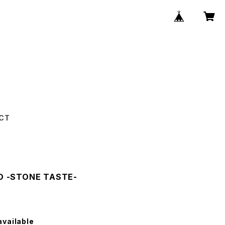
CT
 -STONE TASTE-
available