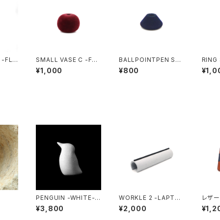
 -FLO
SMALL VASE C -FLO
BALLPOINTPEN ST
RING
CKY-
AND -FLOCKY-
KY-
¥1,000
¥800
¥1,0
PENGUIN -WHITE-
WORKLE 2 -LAPTO
レザー
P STAND-
ー
¥3,800
¥2,000
¥1,2