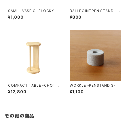
SMALL VASE C -FLOCKY-
BALLPOINTPEN STAND -F
LOCKY-
¥1,000
¥800
COMPACT TABLE -CHOTT
WORKLE -PENSTAND S-
E-
¥12,800
¥1,100
その他の商品