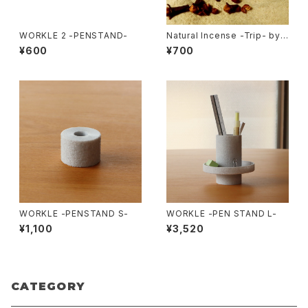
WORKLE 2 -PENSTAND-
Natural Incense -Trip- by
楽しい火遊び
¥600
¥700
WORKLE -PENSTAND S-
WORKLE -PEN STAND L-
¥1,100
¥3,520
CATEGORY