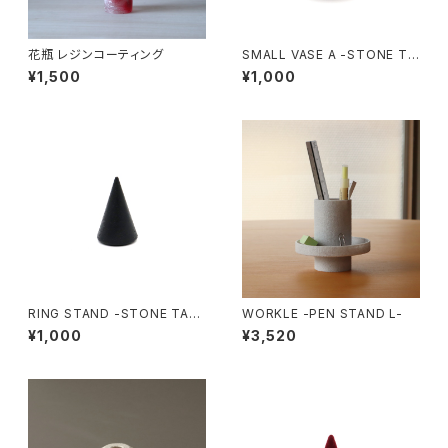
花瓶 レジンコーティング
SMALL VASE A -STONE TA
STE-
¥1,500
¥1,000
RING STAND -STONE TAS
WORKLE -PEN STAND L-
TE-
¥1,000
¥3,520